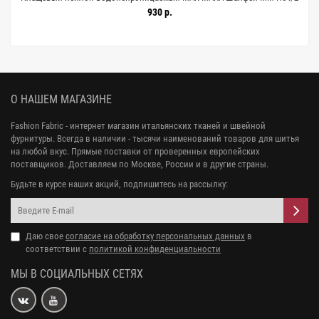
KK30 3102534
930 р.
О НАШЕМ МАГАЗИНЕ
Fashion Fabric - интернет магазин итальянских тканей и швейной
фурнитуры. Всегда в наличии - тысячи наименований товаров для шитья
на любой вкус. Прямые поставки от проверенных европейских
поставщиков. Доставляем по Москве, России и в другие страны.
Будьте в курсе наших акций, подпишитесь на рассылку:
Даю свое
согласие на обработку персональных данных
в
соответствии с
политикой конфиденциальности
МЫ В СОЦИАЛЬНЫХ СЕТЯХ