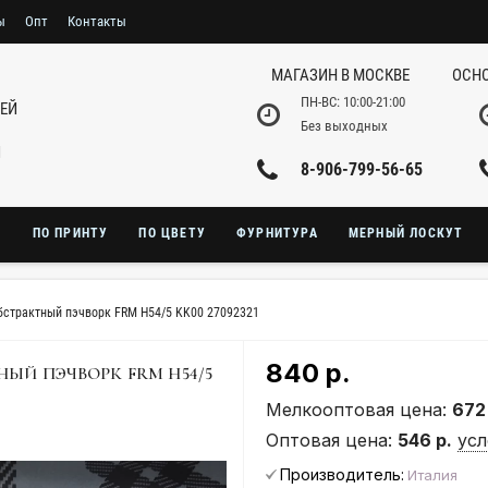
ы
Опт
Контакты
МАГАЗИН В МОСКВЕ
ОСНО
ПН-ВС: 10:00-21:00
НЕЙ
Без выходных
И
8-906-799-56-65
Ю
ПО ПРИНТУ
ПО ЦВЕТУ
ФУРНИТУРА
МЕРНЫЙ ЛОСКУТ
бстрактный пэчворк FRM H54/5 KK00 27092321
840 р.
НЫЙ ПЭЧВОРК FRM H54/5
Мелкооптовая цена:
672
Оптовая цена:
546 р.
усл
Производитель:
Италия