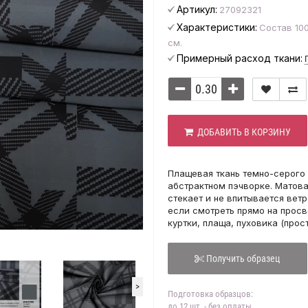
Артикул:
27092321
Характеристики:
Состав 100
см.
Примерный расход ткани:
ДОБАВИТЬ В КОРЗИНУ
Плащевая ткань темно-серого 
абстрактном пэчворке. Матовая
стекает и не впитывается ветр
если смотреть прямо на просв
куртки, плаща, пуховика (прос
Получить образец
>
Подготовка образцов:
до 12 шт. - без оплаты