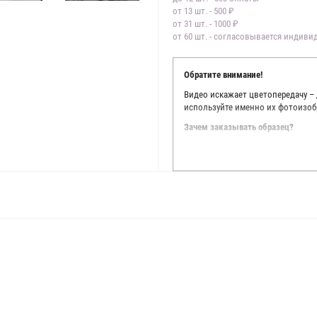
от 13 шт. - 500 ₽
от 31 шт. - 1000 ₽
от 60 шт. - согласовывается индив
Обратите внимание!
Видео искажает цветопередачу –
используйте именно их фотоизоб
Зачем заказывать образец?
Мы делаем все возможное, чтобы
Мы осматриваем и фотографируем
находить только правильные цве
старания, мы не можем гарантиро
простого факта: различия в цве
слишком велики для однозначног
поэтому мы предлагаем вам заказ
Вы занимаетесь индивидуальным 
улучшить работу с клиентами.