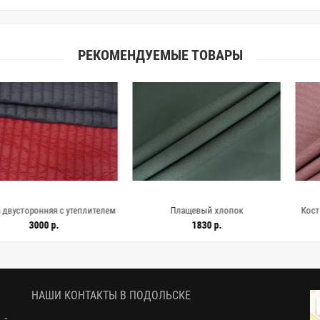
РЕКОМЕНДУЕМЫЕ ТОВАРЫ
яя с утеплителем
Плащевый хлопок
Костюмный хло
серая H52 GG00
водоотталкивающий Приглушенно-
лилово-розовый 
 р.
1830 р.
17
2662
зеленый IDT H53/2 KK60 19052670
НАШИ КОНТАКТЫ В ПОДОЛЬСКЕ