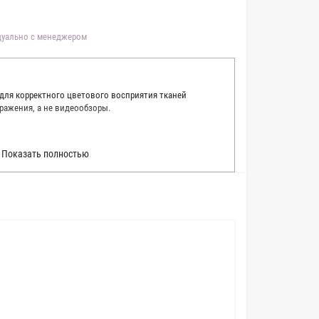
идуально с менеджером
 для корректного цветового восприятия тканей
ражения, а не видеообзоры.
 точно описать цвет каждой ткани из нашего каталога.
Показать полностью
 каждую ткань в естественном свете, стараемся
товые условия и описания. Но несмотря на наши
вать точное соответствие цветов из-за одного
товых настройках мониторов или мобильных дисплеев
о определения какого-либо цветового оттенка. Именно
ать образец перед покупкой любой ткани. Также если
пошивом (ателье), то данная услуга поможет Вам