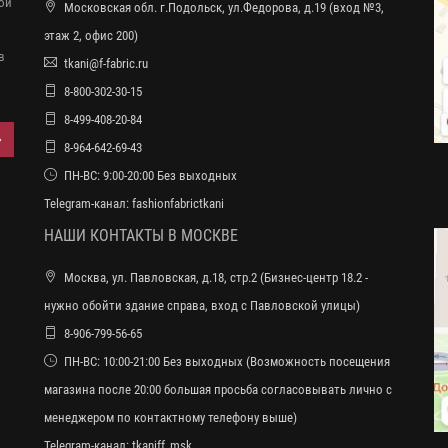
ной
Московская обл. г.Подольск, ул.Федорова, д.19 (вход №3,
этаж 2, офис 200)
в
tkani@f-fabric.ru
8-800-302-30-15
8-499-408-20-84
8-964-642-69-43
ПН-ВС: 9:00-20:00 Без выходных
Telegram-канал:
fashionfabrictkani
НАШИ КОНТАКТЫ В МОСКВЕ
Москва, ул. Павловская, д.18, стр.2 (Бизнес-центр 18.2 -
нужно обойти здание справа, вход с Павловской улицы)
8-906-799-56-65
ПН-ВС: 10:00-21:00 Без выходных (Возможность посещения
магазина после 20:00 большая просьба согласовывать лично с
менеджером по контактному телефону выше)
Telegram-канал:
tkaniff_msk