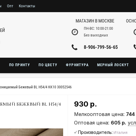
ы
Опт
Контакты
МАГАЗИН В МОСКВЕ
ОСНО
ПН-ВС: 10:00-21:00
НЕЙ
Без выходных
И
8-906-799-56-65
Ю
ПО ПРИНТУ
ПО ЦВЕТУ
ФУРНИТУРА
МЕРНЫЙ ЛОСКУТ
оницаемый Бежевый BL H54/4 KK10 30052546
930 р.
МЫЙ БЕЖЕВЫЙ BL H54/4
Мелкооптовая цена:
744 
Оптовая цена:
605 р.
ус
Производитель:
Италия