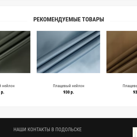
РЕКОМЕНДУЕМЫЕ ТОВАРЫ
 нейлон
Плащевый нейлон
Плащев
емый MAX MARA
водонепроницаемый MAX MARA
водоотталкив
 р.
930 р.
93
MM H54/2 KK30
Серо-голубой MM H54/1 KK20 3102537
Охристо-коричне
530
31
НАШИ КОНТАКТЫ В ПОДОЛЬСКЕ