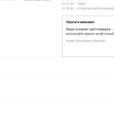
от 31 шт. - 1000 ₽
от 60 шт. - согласовывается индив
Обратите внимание!
Видео искажает цветопередачу –
используйте именно их фотоизоб
Зачем заказывать образец?
Мы делаем все возможное, чтобы
Мы осматриваем и фотографируем
находить только правильные цве
старания, мы не можем гарантиро
простого факта: различия в цве
слишком велики для однозначног
поэтому мы предлагаем вам заказ
Вы занимаетесь индивидуальным 
улучшить работу с клиентами.