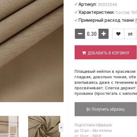
Артикул:
30052546
Характеристики:
Состав 100
Примерный расход ткани:
ДОБАВИТЬ В КОРЗИНУ
Плащевый нейлон в красивом 
гладкая, довольно тонкая, обе
впитываясь даже с течением в
просвечивает. Слегка держит 
пуховики (простегать с наполн
Получить образец
Подготовка образцов:
>
до 12 шт. - без оплаты
от 13 шт. - 500 ₽