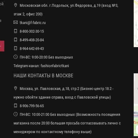
ной
Московская обл. г.Подольск, ул.Федорова, д.19 (вход №3,
этаж 2, офис 200)
в
tkani@f-fabric.ru
8-800-302-30-15
8-499-408-20-84
8-964-642-69-43
ПН-ВС: 9:00-20:00 Без выходных
Telegram-канал:
fashionfabrictkani
НАШИ КОНТАКТЫ В МОСКВЕ
Москва, ул. Павловская, д.18, стр.2 (Бизнес-центр 18.2 -
нужно обойти здание справа, вход с Павловской улицы)
8-906-799-56-65
ПН-ВС: 10:00-21:00 Без выходных (Возможность посещения
магазина после 20:00 большая просьба согласовывать лично с
менеджером по контактному телефону выше)