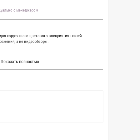
идуально с менеджером
 для корректного цветового восприятия тканей
ражения, а не видеообзоры.
 точно описать цвет каждой ткани из нашего каталога.
Показать полностью
 каждую ткань в естественном свете, стараемся
товые условия и описания. Но несмотря на наши
вать точное соответствие цветов из-за одного
товых настройках мониторов или мобильных дисплеев
о определения какого-либо цветового оттенка. Именно
ать образец перед покупкой любой ткани. Также если
пошивом (ателье), то данная услуга поможет Вам