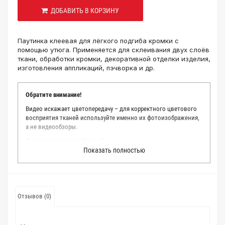
ДОБАВИТЬ В КОРЗИНУ
Паутинка клеевая для лёгкого подгиба кромки с
помощью утюга. Применяется для склеивания двух слоёв
ткани, обработки кромки, декоративной отделки изделия,
изготовления аппликаций, пэчворка и др.
Обратите внимание!
Видео искажает цветопередачу – для корректного цветового
восприятия тканей используйте именно их фотоизображения,
а не видеообзоры.
Зачем заказывать образец?
Показать полностью
Мы делаем все возможное, чтобы точно описать цвет каждой
ткани из нашего каталога. Мы осматриваем и фотографируем
каждую ткань в естественном свете, стараемся находить
только правильные цветовые условия и описания. Но
несмотря на наши старания, мы не можем гарантировать
Отзывов (0)
точное соответствие цветов из-за одного простого факта:
различия в цветовых настройках мониторов или мобильных
дисплеев слишком велики для однозначного определения