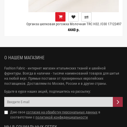
Органза шелковая рогожка Молочная TRC H32 /O30 17122497
4440 р.
О НАШЕМ МАГАЗИНЕ
Fashion Fabric - интернет магазин итальянских тканей и швейной
фурнитуры. Всегда в наличии - тысячи наименований товаров для шитья
на любой вкус. Прямые поставки от проверенных европейских
поставщиков. Доставляем по Москве, России и в другие страны.
Будьте в курсе наших акций, подпишитесь на рассылку:
Даю свое
согласие на обработку персональных данных
в
соответствии с
политикой конфиденциальности