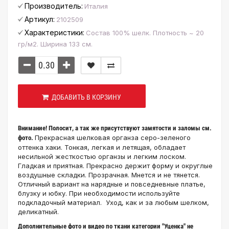
Производитель:
Италия
Артикул:
2102509
Характеристики:
Состав 100% шелк. Плотность ~ 20
гр/м2. Ширина 133 см.
ДОБАВИТЬ В КОРЗИНУ
Внимание!
Полосит, а так же присутствуют замятости и заломы см.
Прекрасная шелковая органза серо-зеленого
фото.
оттенка хаки. Тонкая, легкая и летящая, обладает
несильной жесткостью органзы и легким лоском
.
Гладкая и приятная. Прекрасно держит форму и округлые
воздушные складки. Прозрачная. Мнется и не тянется.
Отличный вариант на нарядные и повседневные платье,
блузку и юбку. При необходимости используйте
подкладочный материал.
Уход, как и за любым шелком,
деликатный.
Дополнительные фото и видео по ткани категории "Уценка" не