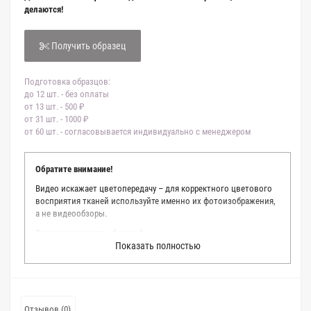
делаются!
Получить образец
Подготовка образцов:
до 12 шт. - без оплаты
от 13 шт. - 500 ₽
от 31 шт. - 1000 ₽
от 60 шт. - согласовывается индивидуально с менеджером
Обратите внимание!
Видео искажает цветопередачу – для корректного цветового
восприятия тканей используйте именно их фотоизображения,
а не видеообзоры.
Зачем заказывать образец?
Показать полностью
Мы делаем все возможное, чтобы точно описать цвет каждой
ткани из нашего каталога. Мы осматриваем и фотографируем
каждую ткань в естественном свете, стараемся находить
только правильные цветовые условия и описания. Но
несмотря на наши старания, мы не можем гарантировать
Отзывов (0)