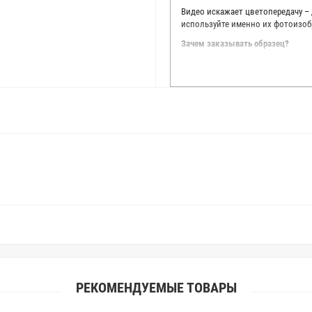
Видео искажает цветопередачу –
используйте именно их фотоизоб
Зачем заказывать образец?
Мы делаем все возможное, чтобы
Мы осматриваем и фотографируем
находить только правильные цве
старания, мы не можем гарантиро
простого факта: различия в цве
слишком велики для однозначног
поэтому мы предлагаем вам заказ
Вы занимаетесь индивидуальным 
улучшить работу с клиентами.
РЕКОМЕНДУЕМЫЕ ТОВАРЫ