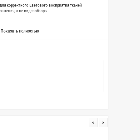
 для корректного цветового восприятия тканей
ражения, а не видеообзоры.
 точно описать цвет каждой ткани из нашего каталога.
Показать полностью
 каждую ткань в естественном свете, стараемся
товые условия и описания. Но несмотря на наши
вать точное соответствие цветов из-за одного
товых настройках мониторов или мобильных дисплеев
о определения какого-либо цветового оттенка. Именно
ать образец перед покупкой любой ткани. Также если
пошивом (ателье), то данная услуга поможет Вам
<
>