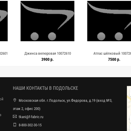
 велюровая 10072610
Атлас шёлковый 10072608
Хлопок
ICEB
3900 р.
7500 р.
НАШИ КОНТАКТЫ В ПОДОЛЬСКЕ
ной
Московская обл. г.Подольск, ул.Федорова, д.19 (вход №3,
этаж 2, офис 200)
в
tkani@f-fabric.ru
8-800-302-30-15