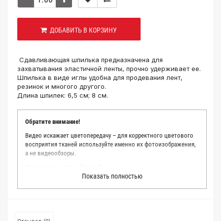
ДОБАВИТЬ В КОРЗИНУ
Сдавливающая шпилька предназначена для
захватывания эластичной ленты, прочно удерживает ее.
Шпилька в виде иглы удобна для продевания лент,
резинок и многого другого.
Длина шпилек: 6,5 см; 8 см.
Обратите внимание!
Видео искажает цветопередачу – для корректного цветового
восприятия тканей используйте именно их фотоизображения,
а не видеообзоры.
Зачем заказывать образец?
Показать полностью
Мы делаем все возможное, чтобы точно описать цвет каждой
ткани из нашего каталога. Мы осматриваем и фотографируем
каждую ткань в естественном свете, стараемся находить
только правильные цветовые условия и описания. Но
несмотря на наши старания, мы не можем гарантировать