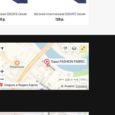
вая EDICATE Синяя
Молния пластиковая EDICATE Синяя
Молния пластик
19 8062608
20 см L19 8062607
голубая 18
0 р.
120 р.