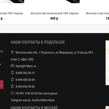
ская YKK Черная
Молния металлическая YKK Черная
Молния пластико
 8062610
72 см F38 8062609
18 см L
 р.
660 р.
12
НАШИ КОНТАКТЫ В ПОДОЛЬСКЕ
ной
Московская обл. г.Подольск, ул.Федорова, д.19 (вход №3,
этаж 2, офис 200)
в
tkani@f-fabric.ru
8-800-302-30-15
8-499-408-20-84
8-964-642-69-43
ПН-ВС: 9:00-20:00 Без выходных
Telegram-канал:
fashionfabrictkani
НАШИ КОНТАКТЫ В МОСКВЕ