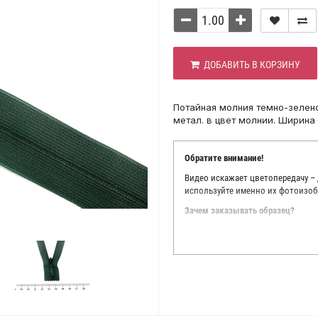
ДОБАВИТЬ В КОРЗИНУ
Потайная молния темно-зелено
метал. в цвет молнии. Ширина
Обратите внимание!
Видео искажает цветопередачу –
используйте именно их фотоизоб
Зачем заказывать образец?
Мы делаем все возможное, чтобы
Мы осматриваем и фотографируем
находить только правильные цве
старания, мы не можем гарантиро
простого факта: различия в цве
слишком велики для однозначног
поэтому мы предлагаем вам заказ