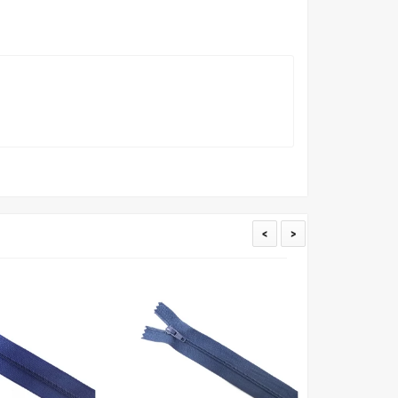
пошивом (ателье), то данная услуга поможет Вам
<
>