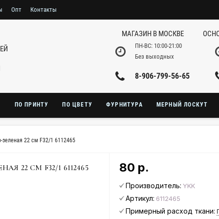
ы
Опт
Контакты
МАГАЗИН В МОСКВЕ
ОСНО
ПН-ВС: 10:00-21:00
НЕЙ
Без выходных
И
8-906-799-56-65
Ю
ПО ПРИНТУ
ПО ЦВЕТУ
ФУРНИТУРА
МЕРНЫЙ ЛОСКУТ
-зеленая 22 см F32/1 6112465
80 р.
 22 СМ F32/1 6112465
Производитель:
YKK
Артикул:
6112465
Примерный расход ткани: