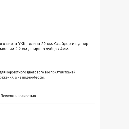
го цвета YKK , длина 22 см. Слайдер и пуллер -
 молнии 2.2 см , ширина зубцов 4мм.
 для корректного цветового восприятия тканей
ражения, а не видеообзоры.
 точно описать цвет каждой ткани из нашего каталога.
Показать полностью
 каждую ткань в естественном свете, стараемся
товые условия и описания. Но несмотря на наши
вать точное соответствие цветов из-за одного
товых настройках мониторов или мобильных дисплеев
о определения какого-либо цветового оттенка. Именно
ать образец перед покупкой любой ткани. Также если