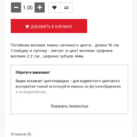
ДОБАВИТЬ В КОРЗИНУ
Потайная молния темно-зеленого цвета , длина 18 см.
Слайдер и пуллер - метал. в цвет молнии. Ширина
молнии 2.2 см , ширина зубцов 4мм.
Обратите внимание!
Видео искажает цветопередачу – для корректного цветового
восприятия тканей используйте именно их фотоизображения,
а не видеообзоры.
Зачем заказывать образец?
Показать полностью
Мы делаем все возможное, чтобы точно описать цвет каждой
ткани из нашего каталога. Мы осматриваем и фотографируем
каждую ткань в естественном свете, стараемся находить
только правильные цветовые условия и описания. Но
несмотря на наши старания, мы не можем гарантировать
Отзывов (0)
точное соответствие цветов из-за одного простого факта: