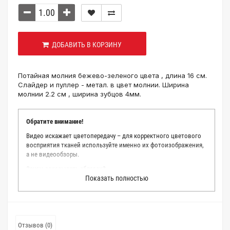
ДОБАВИТЬ В КОРЗИНУ
Потайная молния бежево-зеленого цвета , длина 16 см.
Слайдер и пуллер - метал. в цвет молнии. Ширина
молнии 2.2 см , ширина зубцов 4мм.
Обратите внимание!
Видео искажает цветопередачу – для корректного цветового
восприятия тканей используйте именно их фотоизображения,
а не видеообзоры.
Зачем заказывать образец?
Показать полностью
Мы делаем все возможное, чтобы точно описать цвет каждой
ткани из нашего каталога. Мы осматриваем и фотографируем
каждую ткань в естественном свете, стараемся находить
только правильные цветовые условия и описания. Но
несмотря на наши старания, мы не можем гарантировать
Отзывов (0)
точное соответствие цветов из-за одного простого факта: