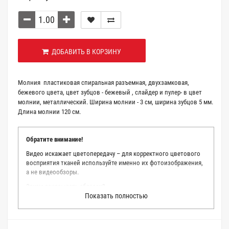
ДОБАВИТЬ В КОРЗИНУ
Молния пластиковая спиральная разъемная, двухзамковая,
бежевого цвета, цвет зубцов - бежевый , слайдер и пулер- в цвет
молнии, металлический. Ширина молнии - 3 см, ширина зубцов 5 мм.
Длина молнии 120 см.
Обратите внимание!
Видео искажает цветопередачу – для корректного цветового
восприятия тканей используйте именно их фотоизображения,
а не видеообзоры.
Зачем заказывать образец?
Показать полностью
Мы делаем все возможное, чтобы точно описать цвет каждой
ткани из нашего каталога. Мы осматриваем и фотографируем
каждую ткань в естественном свете, стараемся находить
только правильные цветовые условия и описания. Но