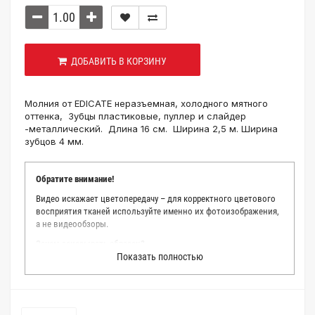
ДОБАВИТЬ В КОРЗИНУ
Молния от EDICATE неразъемная, холодного мятного
оттенка, Зубцы пластиковые, пуллер и слайдер
-металлический. Длина 16 см. Ширина 2,5 м. Ширина
зубцов 4 мм.
Обратите внимание!
Видео искажает цветопередачу – для корректного цветового
восприятия тканей используйте именно их фотоизображения,
а не видеообзоры.
Зачем заказывать образец?
Показать полностью
Мы делаем все возможное, чтобы точно описать цвет каждой
ткани из нашего каталога. Мы осматриваем и фотографируем
каждую ткань в естественном свете, стараемся находить
только правильные цветовые условия и описания. Но
несмотря на наши старания, мы не можем гарантировать