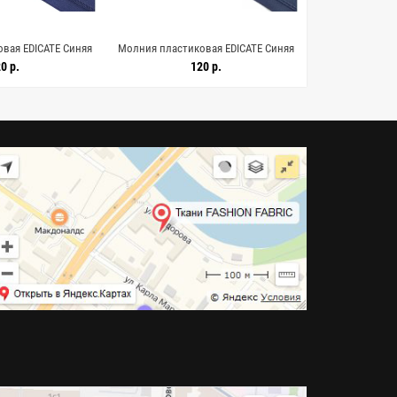
вая EDICATE Синяя
Молния пластиковая EDICATE Синяя
Молния пластик
19 8062608
20 см L19 8062607
голубая 18
0 р.
120 р.