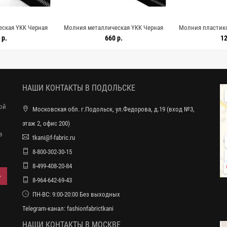
ская YKK Черная
Молния металлическая YKK Черная
Молния пластико
 8062610
72 см F38 8062609
18 см L
 р.
660 р.
12
НАШИ КОНТАКТЫ В ПОДОЛЬСКЕ
ной
Московская обл. г.Подольск, ул.Федорова, д.19 (вход №3,
этаж 2, офис 200)
в
tkani@f-fabric.ru
8-800-302-30-15
8-499-408-20-84
8-964-642-69-43
ПН-ВС: 9:00-20:00 Без выходных
Telegram-канал:
fashionfabrictkani
НАШИ КОНТАКТЫ В МОСКВЕ