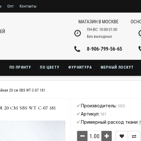
ы
Опт
Контакты
МАГАЗИН В МОСКВЕ
ОСНО
ПН-ВС: 10:00-21:00
НЕЙ
Без выходных
И
8-906-799-56-65
Ю
ПО ПРИНТУ
ПО ЦВЕТУ
ФУРНИТУРА
МЕРНЫЙ ЛОСКУТ
йная 20 см SBS WT С-07 181
Производитель:
SBS
 СМ SBS WT С-07 181
Артикул:
181
Примерный расход ткани: