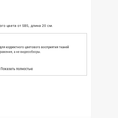
го цвета от SBS, длина 20 см.
 для корректного цветового восприятия тканей
ражения, а не видеообзоры.
 точно описать цвет каждой ткани из нашего каталога.
Показать полностью
 каждую ткань в естественном свете, стараемся
товые условия и описания. Но несмотря на наши
вать точное соответствие цветов из-за одного
товых настройках мониторов или мобильных дисплеев
о определения какого-либо цветового оттенка. Именно
ать образец перед покупкой любой ткани. Также если
пошивом (ателье), то данная услуга поможет Вам