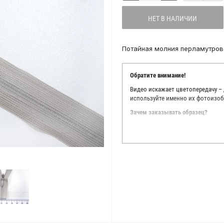
НЕТ В НАЛИЧИИ
Потайная молния перламутрово
Обратите внимание!
Видео искажает цветопередачу –
используйте именно их фотоизоб
Зачем заказывать образец?
Мы делаем все возможное, чтобы
Мы осматриваем и фотографируем
находить только правильные цве
старания, мы не можем гарантиро
простого факта: различия в цве
слишком велики для однозначног
поэтому мы предлагаем вам заказ
Вы занимаетесь индивидуальным 
улучшить работу с клиентами.