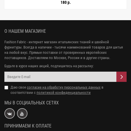
180 р.
О НАШЕМ МАГАЗИНЕ
Fashion Fabric - интернет магазин итальянских тканей и швейной
фурнитуры. Всегда в наличии - тысячи наименований товаров для шитья
на любой вкус. Прямые поставки от проверенных европейских
поставщиков. Доставляем по Москве, России и в другие страны.
Будьте в курсе наших акций, подпишитесь на рассылку:
Даю свое
согласие на обработку персональных данных
в
соответствии с
политикой конфиденциальности
МЫ В СОЦИАЛЬНЫХ СЕТЯХ
ПРИНИМАЕМ К ОПЛАТЕ