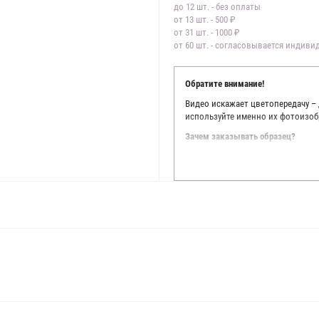
до 12 шт. - без оплаты
от 13 шт. - 500 ₽
от 31 шт. - 1000 ₽
от 60 шт. - согласовывается индив
Обратите внимание!
Видео искажает цветопередачу –
используйте именно их фотоизоб
Зачем заказывать образец?
Мы делаем все возможное, чтобы
Мы осматриваем и фотографируем
находить только правильные цве
старания, мы не можем гарантиро
простого факта: различия в цве
слишком велики для однозначног
поэтому мы предлагаем вам заказ
Вы занимаетесь индивидуальным 
улучшить работу с клиентами.