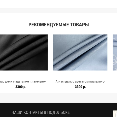
РЕКОМЕНДУЕМЫЕ ТОВАРЫ
етатом плательно-
Атлас шелк с ацетатом плательно-
Репс костю
рный Н29/1 M10
блузочный Серо-голубой Н29/1 M30
хлопковый с в
0 р.
3300 р.
2460 
2611
1072610
Цветы на гол
21
НАШИ КОНТАКТЫ В ПОДОЛЬСКЕ