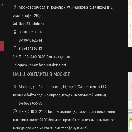
ной
Московская обл. г.Подольск, ул.Федорова, д.19 (вход №3,
этаж 2, офис 200)
в
tkani@f-fabric.ru
8-800-302-30-15
8-499-408-20-84
8-964-642-69-43
ПН-ВС: 9:00-20:00 Без выходных
Telegram-канал:
fashionfabrictkani
НАШИ КОНТАКТЫ В МОСКВЕ
Москва, ул. Павловская, д.18, стр.2 (Бизнес-центр 18.2 -
нужно обойти здание справа, вход с Павловской улицы)
8-906-799-56-65
ПН-ВС: 10:00-21:00 Без выходных (Возможность посещения
магазина после 20:00 большая просьба согласовывать лично с
менеджером по контактному телефону выше)