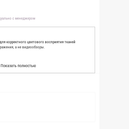
идуально с менеджером
 для корректного цветового восприятия тканей
ражения, а не видеообзоры.
 точно описать цвет каждой ткани из нашего каталога.
Показать полностью
 каждую ткань в естественном свете, стараемся
товые условия и описания. Но несмотря на наши
вать точное соответствие цветов из-за одного
товых настройках мониторов или мобильных дисплеев
о определения какого-либо цветового оттенка. Именно
ать образец перед покупкой любой ткани. Также если
пошивом (ателье), то данная услуга поможет Вам