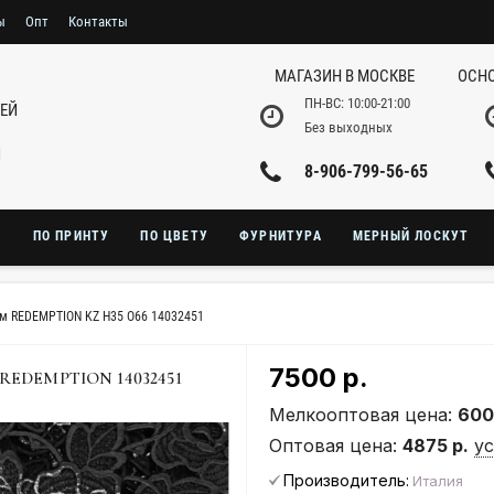
ы
Опт
Контакты
МАГАЗИН В МОСКВЕ
ОСНО
ПН-ВС: 10:00-21:00
НЕЙ
Без выходных
И
8-906-799-56-65
Ю
ПО ПРИНТУ
ПО ЦВЕТУ
ФУРНИТУРА
МЕРНЫЙ ЛОСКУТ
м REDEMPTION KZ Н35 O66 14032451
7500 р.
EDEMPTION 14032451
Мелкооптовая цена:
600
Оптовая цена:
4875 р.
у
Производитель:
Италия