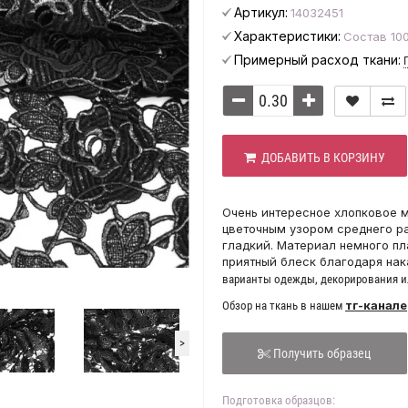
Артикул:
14032451
Характеристики:
Состав 100
Примерный расход ткани:
ДОБАВИТЬ В КОРЗИНУ
Очень интересное хлопковое м
цветочным узором среднего ра
гладкий. Материал немного пл
приятный блеск благодаря нака
варианты одежды, декорирования ил
тг-канале
Обзор на ткань в нашем
>
Получить образец
Подготовка образцов: