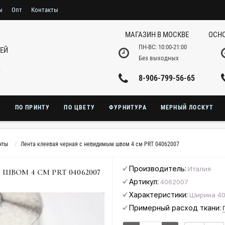
ы
Опт
Контакты
МАГАЗИН В МОСКВЕ
ОСНО
ПН-ВС: 10:00-21:00
НЕЙ
Без выходных
И
8-906-799-56-65
Ю
ПО ПРИНТУ
ПО ЦВЕТУ
ФУРНИТУРА
МЕРНЫЙ ЛОСКУТ
нты
Лента клеевая черная с невидимым швом 4 см PRT 04062007
Производитель:
Италия
ШВОМ 4 СМ PRT 04062007
Артикул:
4062007
Характеристики:
Ширина 40
Примерный расход ткани: