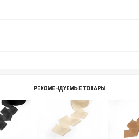
старания, мы не можем гарантиро
простого факта: различия в цве
слишком велики для однозначног
поэтому мы предлагаем вам заказ
Вы занимаетесь индивидуальным 
улучшить работу с клиентами.
РЕКОМЕНДУЕМЫЕ ТОВАРЫ