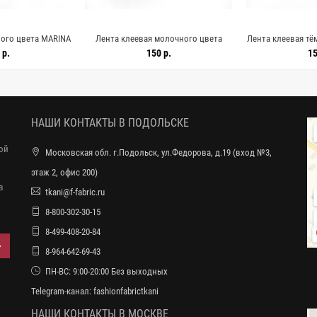
ного цвета MARINA
Лента клеевая молочного цвета
Лента клеевая тё
A-50/2 26092433
MARINA RINALDI 5 см SHA60 26092432
MARINA RINALD
 р.
150 р.
15
260
НАШИ КОНТАКТЫ В ПОДОЛЬСКЕ
ной
Московская обл. г.Подольск, ул.Федорова, д.19 (вход №3,
этаж 2, офис 200)
в
tkani@f-fabric.ru
8-800-302-30-15
8-499-408-20-84
8-964-642-69-43
ПН-ВС: 9:00-20:00 Без выходных
Telegram-канал:
fashionfabrictkani
НАШИ КОНТАКТЫ В МОСКВЕ