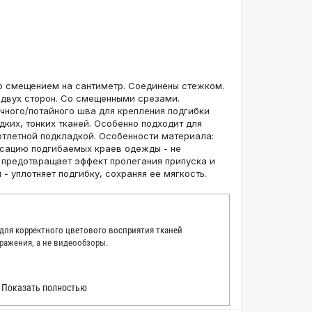
со смещением на сантиметр. Соединены стежком.
 двух сторон. Со смещенными срезами.
чного/потайного шва для крепления подгибки
дких, тонких тканей. Особенно подходит для
отлетной подкладкой. Особенности материала:
сацию подгибаемых краев одежды - не
 предотвращает эффект пролегания припуска и
- уплотняет подгибку, сохраняя ее мягкость.
 для корректного цветового восприятия тканей
ражения, а не видеообзоры.
 точно описать цвет каждой ткани из нашего каталога.
Показать полностью
 каждую ткань в естественном свете, стараемся
товые условия и описания. Но несмотря на наши