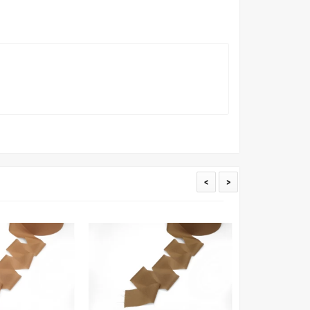
вать точное соответствие цветов из-за одного
товых настройках мониторов или мобильных дисплеев
о определения какого-либо цветового оттенка. Именно
ать образец перед покупкой любой ткани. Также если
пошивом (ателье), то данная услуга поможет Вам
<
>