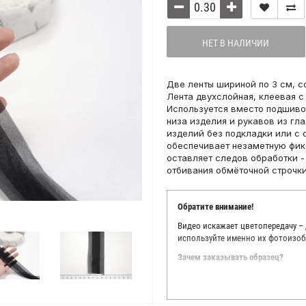
НЕТ В НАЛИЧИИ
Две ленты шириной по 3 см, 
Лента двухслойная, клеевая с
Используется вместо подшиво
низа изделия и рукавов из гла
изделий без подкладки или с 
обеспечивает незаметную фик
оставляет следов обработки -
отбивания обмёточной строчки 
Обратите внимание!
Видео искажает цветопередачу –
используйте именно их фотоизоб
Зачем заказывать образец?
Мы делаем все возможное, чтобы
Мы осматриваем и фотографируем
находить только правильные цве