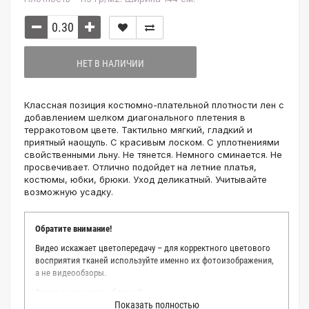
НЕТ В НАЛИЧИИ
Классная позиция костюмно-плательной плотности лен с
добавлением шелком диагонального плетения в
терракотовом цвете. Тактильно мягкий, гладкий и
приятный наощупь. С красивым лоском. С уплотнениями
свойственными льну. Не тянется. Немного сминается. Не
просвечивает. Отлично подойдет на летние платья,
костюмы, юбки, брюки. Уход деликатный. Учитывайте
возможную усадку.
Обратите внимание!
Видео искажает цветопередачу – для корректного цветового
восприятия тканей используйте именно их фотоизображения,
а не видеообзоры.
Зачем заказывать образец?
Показать полностью