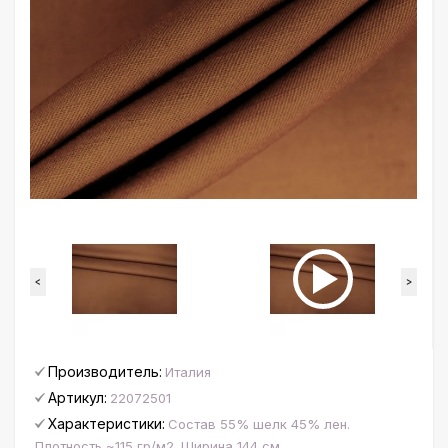
<
>
Производитель:
Италия
Артикул:
22072501
Характеристики:
Состав 55% шелк 45% лен.
Плотность ~115 гр/м2. Ширина 144 см.