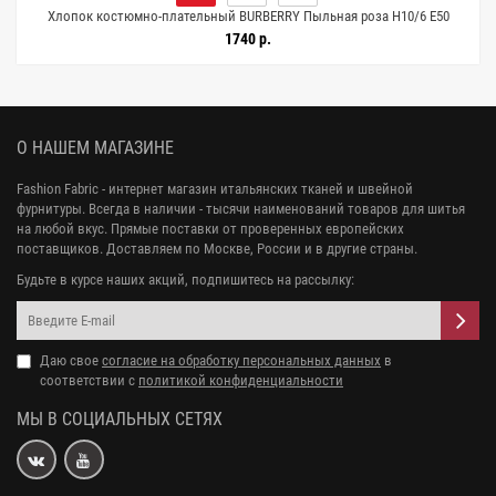
0
Хлопок костюмно-плательный BURBERRY Пыльная роза H10/6 E50
25072610
1740 р.
О НАШЕМ МАГАЗИНЕ
Fashion Fabric - интернет магазин итальянских тканей и швейной
фурнитуры. Всегда в наличии - тысячи наименований товаров для шитья
на любой вкус. Прямые поставки от проверенных европейских
поставщиков. Доставляем по Москве, России и в другие страны.
Будьте в курсе наших акций, подпишитесь на рассылку:
Даю свое
согласие на обработку персональных данных
в
соответствии с
политикой конфиденциальности
МЫ В СОЦИАЛЬНЫХ СЕТЯХ