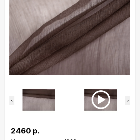
<
>
2460 р.