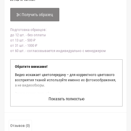
Получить образец
Подготовка образцов:
до 12 шт. - без оплаты
от 13 шт. - 500 ₽
от 31 шт. - 1000 ₽
от 60 шт. - согласовывается индивидуально с менеджером
Обратите внимание!
Видео искажает цветопередачу – для корректного цветового
восприятия тканей используйте именно их фотоизображения,
а не видеообзоры.
Зачем заказывать образец?
Показать полностью
Мы делаем все возможное, чтобы точно описать цвет каждой
ткани из нашего каталога. Мы осматриваем и фотографируем
каждую ткань в естественном свете, стараемся находить
только правильные цветовые условия и описания. Но
несмотря на наши старания, мы не можем гарантировать
Отзывов (0)
точное соответствие цветов из-за одного простого факта: