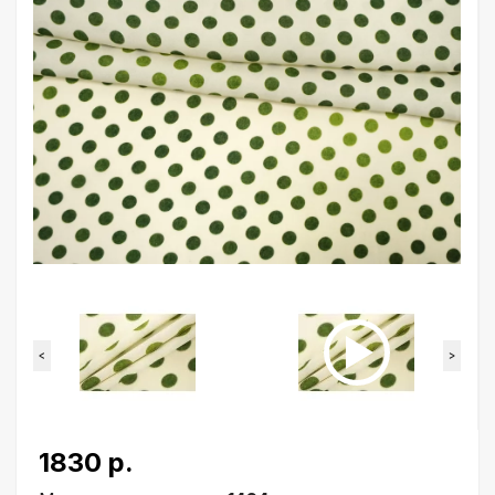
<
>
1830 р.