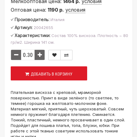
Мелкооптовая цена:
1464 р.
условия
Оптовая цена:
1190 р.
условия
Производитель:
Италия
Артикул:
20042655
Характеристики:
Состав 100% вискоза. Плотность ~ 80
гр/м2. Ширина 141 см.
ДОБАВИТЬ В КОРЗИНУ
Плательная вискоза с креповой, мраморной
поверхностью. Принт в виде зелёного (то светлее, то
темнее) горошка на желтовато-молочном фоне.
Материал мягкий, приятный, чуть шероховатый. Совсем
немного пружинит благодаря плетению. Сминается.
Тонкий, пластичный, немного просвечивает в один слой.
Подойдет для пошива платья, топа, блузки, юбки. При
работе с этой тканью советуем использовать тонкие
иглы и нитки.