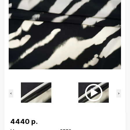
<
>
4440 р.