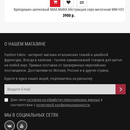
Крепдешин шелковый MAX MARA Абстракция серо-молочная MM H31
N40 21042636
3900 р.
О НАШЕМ МАГАЗИНЕ
Fashion Fabric - интернет магазин итальянских тканей и швейной
фурнитуры. Всегда в наличии - тысячи наименований товаров для шитья
на любой вкус. Прямые поставки от проверенных европейских
поставщиков. Доставляем по Москве, России и в другие страны.
Будьте в курсе наших акций, подпишитесь на рассылку:
Даю свое
согласие на обработку персональных данных
в
соответствии с
политикой конфиденциальности
МЫ В СОЦИАЛЬНЫХ СЕТЯХ