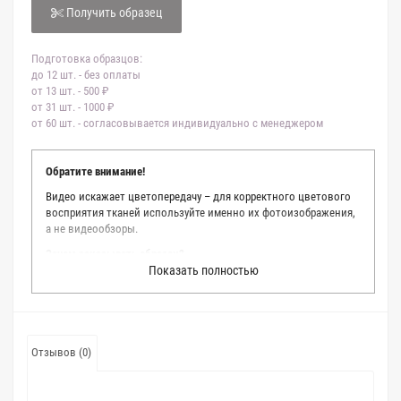
Получить образец
Подготовка образцов:
до 12 шт. - без оплаты
от 13 шт. - 500 ₽
от 31 шт. - 1000 ₽
от 60 шт. - согласовывается индивидуально с менеджером
Обратите внимание!
Видео искажает цветопередачу – для корректного цветового
восприятия тканей используйте именно их фотоизображения,
а не видеообзоры.
Зачем заказывать образец?
Показать полностью
Мы делаем все возможное, чтобы точно описать цвет каждой
ткани из нашего каталога. Мы осматриваем и фотографируем
каждую ткань в естественном свете, стараемся находить
только правильные цветовые условия и описания. Но
несмотря на наши старания, мы не можем гарантировать
Отзывов (0)
точное соответствие цветов из-за одного простого факта:
различия в цветовых настройках мониторов или мобильных
дисплеев слишком велики для однозначного определения