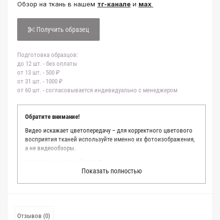
Обзор на ткань в нашем
тг-канале
и
мах
Получить образец
Подготовка образцов:
до 12 шт. - без оплаты
от 13 шт. - 500 ₽
от 31 шт. - 1000 ₽
от 60 шт. - согласовывается индивидуально с менеджером
Обратите внимание!
Видео искажает цветопередачу – для корректного цветового
восприятия тканей используйте именно их фотоизображения,
а не видеообзоры.
Зачем заказывать образец?
Показать полностью
Мы делаем все возможное, чтобы точно описать цвет каждой
ткани из нашего каталога. Мы осматриваем и фотографируем
каждую ткань в естественном свете, стараемся находить
только правильные цветовые условия и описания. Но
несмотря на наши старания, мы не можем гарантировать
Отзывов (0)
точное соответствие цветов из-за одного простого факта: