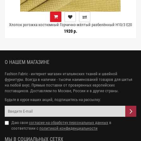
Хлопок рогожка костюмный Горчично-жёлтый разбелённый H10/3 E20
25072611
1920 р.
О НАШЕМ МАГАЗИНЕ
Fashion Fabric - интернет магазин итальянских тканей и швейной
фурнитуры. Всегда в наличии - тысячи наименований товаров для шитья
на любой вкус. Прямые поставки от проверенных европейских
поставщиков. Доставляем по Москве, России и в другие страны.
Будьте в курсе наших акций, подпишитесь на рассылку:
Даю свое
согласие на обработку персональных данных
в
соответствии с
политикой конфиденциальности
МЫ В СОЦИАЛЬНЫХ СЕТЯХ