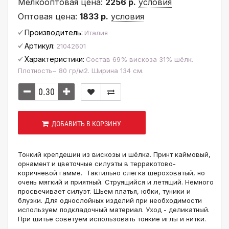
Мелкооптовая цена:
2256 р.
условия
Оптовая цена:
1833 р.
условия
Производитель:
Италия
Артикул:
21042601
Характеристики:
Состав 69% вискоза 31% шёлк.
Плотность~ 80 гр/м2. Ширина 134 см.
ДОБАВИТЬ В КОРЗИНУ
Тонкий крепдешин из вискозы и шёлка. Принт каймовый,
орнамент и цветочные силуэты в терракотово-
коричневой гамме. Тактильно слегка шероховатый, но
очень мягкий и приятный. Струящийся и летящий. Немного
просвечивает силуэт. Шьем платья, юбки, туники и
блузки. Для однослойных изделий при необходимости
используем подкладочный материал. Уход - деликатный.
При шитье советуем использовать тонкие иглы и нитки.