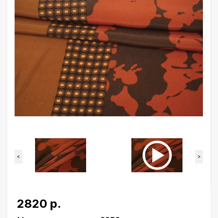
<
>
2820 р.