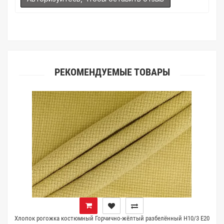
(ателье), то данная услуга поможет Вам улучшить работу с
клиентами.
РЕКОМЕНДУЕМЫЕ ТОВАРЫ
Хлопок рогожка костюмный Горчично-жёлтый разбелённый H10/3 E20