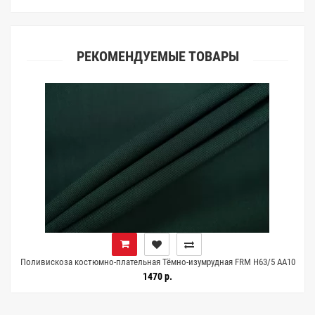
РЕКОМЕНДУЕМЫЕ ТОВАРЫ
Поливискоза костюмно-плательная Тёмно-изумрудная FRM H63/5 AA10
15052697
1470 р.