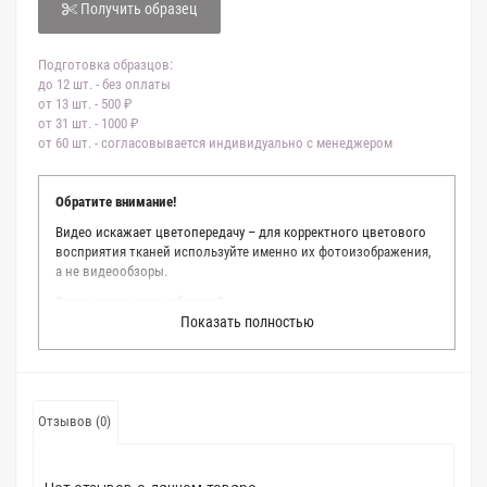
Получить образец
Подготовка образцов:
до 12 шт. - без оплаты
от 13 шт. - 500 ₽
от 31 шт. - 1000 ₽
от 60 шт. - согласовывается индивидуально с менеджером
Обратите внимание!
Видео искажает цветопередачу – для корректного цветового
восприятия тканей используйте именно их фотоизображения,
а не видеообзоры.
Зачем заказывать образец?
Показать полностью
Мы делаем все возможное, чтобы точно описать цвет каждой
ткани из нашего каталога. Мы осматриваем и фотографируем
каждую ткань в естественном свете, стараемся находить
только правильные цветовые условия и описания. Но
несмотря на наши старания, мы не можем гарантировать
Отзывов (0)
точное соответствие цветов из-за одного простого факта:
различия в цветовых настройках мониторов или мобильных
дисплеев слишком велики для однозначного определения