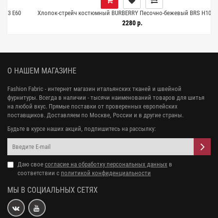
Хлопок-стрейч костюмный BURBERRY Песочно-бежевый BRS H10/4 D00
26012602
2280 р.
О НАШЕМ МАГАЗИНЕ
Fashion Fabric - интернет магазин итальянских тканей и швейной
фурнитуры. Всегда в наличии - тысячи наименований товаров для шитья
на любой вкус. Прямые поставки от проверенных европейских
поставщиков. Доставляем по Москве, России и в другие страны.
Будьте в курсе наших акций, подпишитесь на рассылку:
Даю свое
согласие на обработку персональных данных
в
соответствии с
политикой конфиденциальности
МЫ В СОЦИАЛЬНЫХ СЕТЯХ