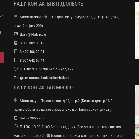
НАШИ КОНТАКТЫ В ПОДОЛЬСКЕ
ной
Московская обл. г.Подольск, ул.Федорова, д.19 (вход №3,
этаж 2, офис 200)
в
tkani@f-fabric.ru
8-800-302-30-15
8-499-408-20-84
8-964-642-69-43
ПН-ВС: 9:00-20:00 Без выходных
Telegram-канал:
fashionfabrictkani
НАШИ КОНТАКТЫ В МОСКВЕ
Москва, ул. Павловская, д.18, стр.2 (Бизнес-центр 18.2 -
нужно обойти здание справа, вход с Павловской улицы)
8-906-799-56-65
ПН-ВС: 10:00-21:00 Без выходных (Возможность посещения
магазина после 20:00 большая просьба согласовывать лично с