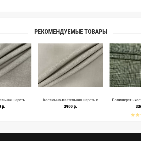
РЕКОМЕНДУЕМЫЕ ТОВАРЫ
ельная шерсть
Костюмно-плательная шерсть с
Полишерсть кос
CVC H59/3 HH20
шелком MAX MARA Серо-бежевая MM
MAX MARA Гленче
 р.
3900 р.
33
2630
H61/4 ii10 20042649
H62 FF4