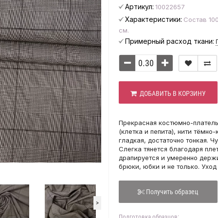
Артикул:
10022657
Характеристики:
Состав 100
см.
Примерный расход ткани:
ДОБАВИТЬ В КОРЗИНУ
Прекрасная костюмно-платель
(клетка и пепита), нити тёмно
гладкая, достаточно тонкая. Чу
Слегка тянется благодаря пле
драпируется и умеренно держи
брюки, юбки и не только. Ухо
Получить образец
>
Подготовка образцов: