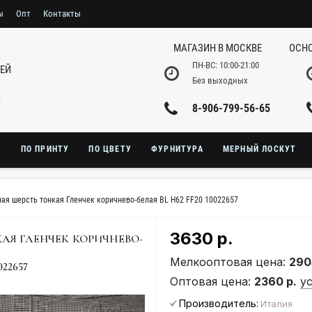
ы
Опт
Контакты
МАГАЗИН В МОСКВЕ
ОСНО
ПН-ВС: 10:00-21:00
НЕЙ
Без выходных
И
8-906-799-56-65
Ю
ПО ПРИНТУ
ПО ЦВЕТУ
ФУРНИТУРА
МЕРНЫЙ ЛОСКУТ
ая шерсть тонкая Гленчек коричнево-белая BL H62 FF20 10022657
3630 р.
АЯ ГЛЕНЧЕК КОРИЧНЕВО-
Мелкооптовая цена:
290
022657
Оптовая цена:
2360 р.
у
Производитель:
Италия