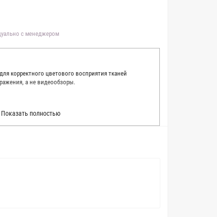
идуально с менеджером
 для корректного цветового восприятия тканей
ражения, а не видеообзоры.
 точно описать цвет каждой ткани из нашего каталога.
Показать полностью
 каждую ткань в естественном свете, стараемся
товые условия и описания. Но несмотря на наши
вать точное соответствие цветов из-за одного
товых настройках мониторов или мобильных дисплеев
о определения какого-либо цветового оттенка. Именно
ать образец перед покупкой любой ткани. Также если
пошивом (ателье), то данная услуга поможет Вам