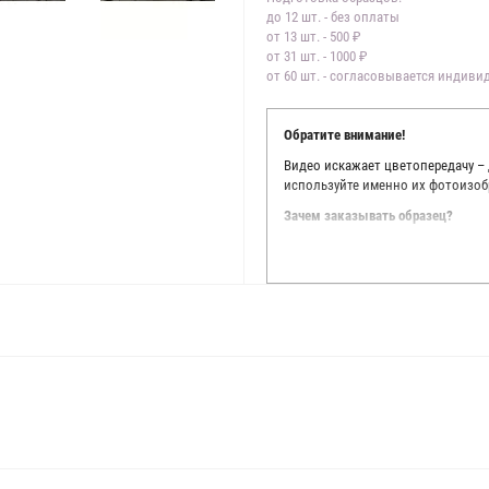
до 12 шт. - без оплаты
от 13 шт. - 500 ₽
от 31 шт. - 1000 ₽
от 60 шт. - согласовывается индив
Обратите внимание!
Видео искажает цветопередачу –
используйте именно их фотоизоб
Зачем заказывать образец?
Мы делаем все возможное, чтобы
Мы осматриваем и фотографируем
находить только правильные цве
старания, мы не можем гарантиро
простого факта: различия в цве
слишком велики для однозначног
поэтому мы предлагаем вам заказ
Вы занимаетесь индивидуальным 
улучшить работу с клиентами.