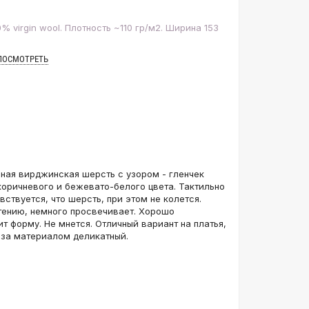
% virgin wool. Плотность ~110 гр/м2. Ширина 153
ПОСМОТРЕТЬ
ная вирджинская шерсть с узором - гленчек
-коричневого и бежевато-белого цвета. Тактильно
вствуется, что шерсть, при этом не колется.
тению, немного просвечивает. Хорошо
т форму. Не мнется. Отличный вариант на платья,
д за материалом деликатный.