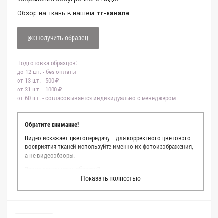
Обзор на ткань в нашем
тг-канале
Получить образец
Подготовка образцов:
до 12 шт. - без оплаты
от 13 шт. - 500 ₽
от 31 шт. - 1000 ₽
от 60 шт. - согласовывается индивидуально с менеджером
Обратите внимание!
Видео искажает цветопередачу – для корректного цветового
восприятия тканей используйте именно их фотоизображения,
а не видеообзоры.
Зачем заказывать образец?
Показать полностью
Мы делаем все возможное, чтобы точно описать цвет каждой
ткани из нашего каталога. Мы осматриваем и фотографируем
каждую ткань в естественном свете, стараемся находить
только правильные цветовые условия и описания. Но
несмотря на наши старания, мы не можем гарантировать