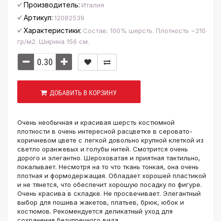
Производитель:
Италия
Артикул:
12082539
Характеристики:
Состав: 100% шерсть. Плотность ~210
гр/м2. Ширина 156 см.
ДОБАВИТЬ В КОРЗИНУ
Очень необычная и красивая шерсть костюмной
плотности в очень интересной расцветке в серовато-
коричневом цвете с легкой довольно крупной клеткой из
светло оранжевых и голубы нитей. Смотрится очень
дорого и элегантно. Шероховатая и приятная тактильно,
покалывает. Несмотря на то что ткань тонкая, она очень
плотная и формодержащая. Обладает хорошей пластикой
и не тянется, что обеспечит хорошую посадку по фигуре.
Очень красива в складке. Не просвечивает. Элегантный
выбор для пошива жакетов, платьев, брюк, юбок и
костюмов. Рекомендуется деликатный уход для
сохранения безупречного вида.