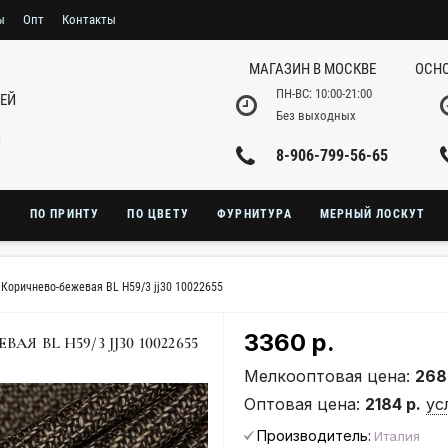
ы
Опт
Контакты
МАГАЗИН В МОСКВЕ
ОСНО
ПН-ВС: 10:00-21:00
НЕЙ
Без выходных
И
8-906-799-56-65
Ю
ПО ПРИНТУ
ПО ЦВЕТУ
ФУРНИТУРА
МЕРНЫЙ ЛОСКУТ
Коричнево-бежевая BL H59/3 jj30 10022655
3360 р.
BL H59/3 JJ30 10022655
Мелкооптовая цена:
268
Оптовая цена:
2184 р.
ус
Производитель:
Италия