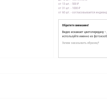
от 13 шт. - 500 ₽
от 31 шт. - 1000 ₽
от 60 шт. - согласовывается индив
Обратите внимание!
Видео искажает цветопередачу –
используйте именно их фотоизоб
Зачем заказывать образец?
Мы делаем все возможное, чтобы
Мы осматриваем и фотографируем
находить только правильные цве
старания, мы не можем гарантиро
простого факта: различия в цве
слишком велики для однозначног
поэтому мы предлагаем вам заказ
Вы занимаетесь индивидуальным 
улучшить работу с клиентами.