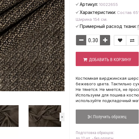
Артикул:
10022655
Характеристики:
Состав 65%
Ширина 154 см.
Примерный расход ткани:
ДОБАВИТЬ В КОРЗИНУ
Костюмная вирджинская шерсть
бежевого цвета. Тактильно су
Не тянется. Не мнется, не про
Используем для пошива костю
используйте подкладочный мат
Получить образец
>
Подготовка образцов:
до 12 шт. - без оплаты