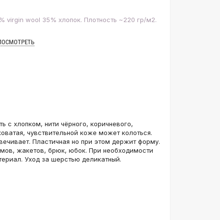
 virgin wool 35% хлопок. Плотность ~220 гр/м2.
ПОСМОТРЕТЬ
 с хлопком, нити чёрного, коричневого,
ховатая, чувствительной коже может колоться.
свечивает. Пластичная но при этом держит форму.
мов, жакетов, брюк, юбок. При необходимости
ериал. Уход за шерстью деликатный.