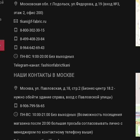
ной
Московская обл. г.Подольск, ул.Федорова, д.19 (вход №3,
этаж 2, офис 200)
в
tkani@f-fabric.ru
8-800-302-30-15
8-499-408-20-84
8-964-642-69-43
ПН-ВС: 9:00-20:00 Без выходных
Telegram-канал:
fashionfabrictkani
НАШИ КОНТАКТЫ В МОСКВЕ
Москва, ул. Павловская, д.18, стр.2 (Бизнес-центр 18.2 -
нужно обойти здание справа, вход с Павловской улицы)
8-906-799-56-65
ПН-ВС: 10:00-21:00 Без выходных (Возможность посещения
магазина после 20:00 большая просьба согласовывать лично с
менеджером по контактному телефону выше)