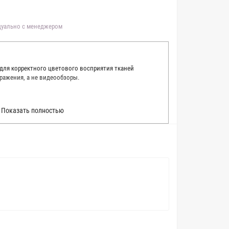
идуально с менеджером
 для корректного цветового восприятия тканей
ражения, а не видеообзоры.
 точно описать цвет каждой ткани из нашего каталога.
Показать полностью
 каждую ткань в естественном свете, стараемся
товые условия и описания. Но несмотря на наши
вать точное соответствие цветов из-за одного
товых настройках мониторов или мобильных дисплеев
о определения какого-либо цветового оттенка. Именно
ать образец перед покупкой любой ткани. Также если
пошивом (ателье), то данная услуга поможет Вам