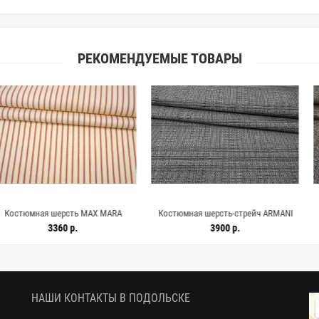
РЕКОМЕНДУЕМЫЕ ТОВАРЫ
рсть MAX MARA
Костюмная шерсть-стрейч ARMANI
Костюмная ш
ую полоску DJ H62
Чёрно-серая DJ H59/4 HH60 25052616
полоску серо-к
0 р.
3900 р.
3
5052625
HH40
НАШИ КОНТАКТЫ В ПОДОЛЬСКЕ