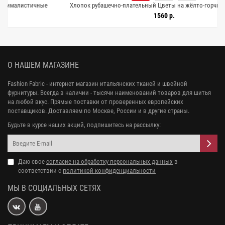
ные
Хлопок рубашечно-плательный Цветы на жёлто-горчичном H9/5 A66
25072607
1560 р.
О НАШЕМ МАГАЗИНЕ
Fashion Fabric - интернет магазин итальянских тканей и швейной
фурнитуры. Всегда в наличии - тысячи наименований товаров для шитья
на любой вкус. Прямые поставки от проверенных европейских
поставщиков. Доставляем по Москве, России и в другие страны.
Будьте в курсе наших акций, подпишитесь на рассылку:
Даю свое
согласие на обработку персональных данных
в
соответствии с
политикой конфиденциальности
МЫ В СОЦИАЛЬНЫХ СЕТЯХ