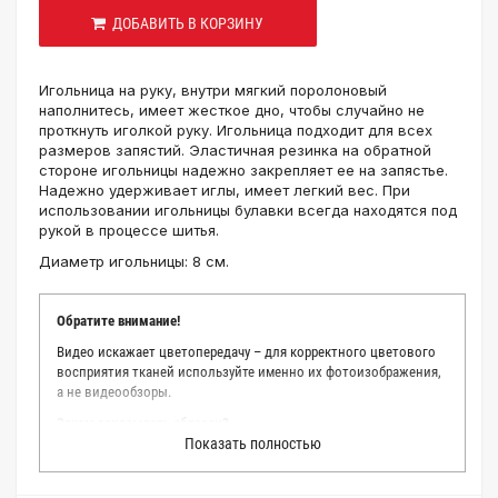
ДОБАВИТЬ В КОРЗИНУ
Игольница на руку, внутри мягкий поролоновый
наполнитесь, имеет жесткое дно, чтобы случайно не
проткнуть иголкой руку. Игольница подходит для всех
размеров запястий. Эластичная резинка на обратной
стороне игольницы надежно закрепляет ее на запястье.
Надежно удерживает иглы, имеет легкий вес. При
использовании игольницы булавки всегда находятся под
рукой в процессе шитья.
Диаметр игольницы: 8 см.
Обратите внимание!
Видео искажает цветопередачу – для корректного цветового
восприятия тканей используйте именно их фотоизображения,
а не видеообзоры.
Зачем заказывать образец?
Показать полностью
Мы делаем все возможное, чтобы точно описать цвет каждой
ткани из нашего каталога. Мы осматриваем и фотографируем
каждую ткань в естественном свете, стараемся находить