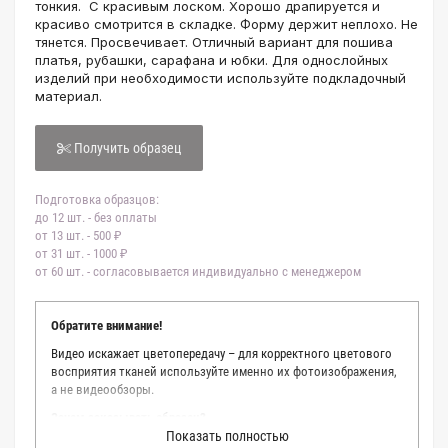
тонкия. С красивым лоском. Хорошо драпируется и
красиво смотрится в складке. Форму держит неплохо. Не
тянется. Просвечивает. Отличный вариант для пошива
платья, рубашки, сарафана и юбки. Для однослойных
изделий при необходимости используйте подкладочный
материал.
Получить образец
Подготовка образцов:
до 12 шт. - без оплаты
от 13 шт. - 500 ₽
от 31 шт. - 1000 ₽
от 60 шт. - согласовывается индивидуально с менеджером
Обратите внимание!
Видео искажает цветопередачу – для корректного цветового
восприятия тканей используйте именно их фотоизображения,
а не видеообзоры.
Зачем заказывать образец?
Показать полностью
Мы делаем все возможное, чтобы точно описать цвет каждой