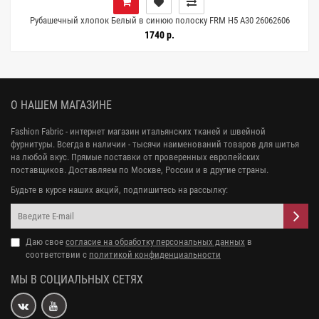
Рубашечный хлопок Белый в синюю полоску FRM H5 A30 26062606
1740 р.
О НАШЕМ МАГАЗИНЕ
Fashion Fabric - интернет магазин итальянских тканей и швейной
фурнитуры. Всегда в наличии - тысячи наименований товаров для шитья
на любой вкус. Прямые поставки от проверенных европейских
поставщиков. Доставляем по Москве, России и в другие страны.
Будьте в курсе наших акций, подпишитесь на рассылку:
Даю свое
согласие на обработку персональных данных
в
соответствии с
политикой конфиденциальности
МЫ В СОЦИАЛЬНЫХ СЕТЯХ