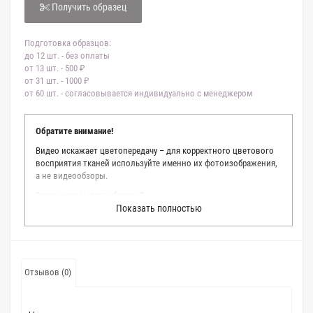
Получить образец
Подготовка образцов:
до 12 шт. - без оплаты
от 13 шт. - 500 ₽
от 31 шт. - 1000 ₽
от 60 шт. - согласовывается индивидуально с менеджером
Обратите внимание!
Видео искажает цветопередачу – для корректного цветового
восприятия тканей используйте именно их фотоизображения,
а не видеообзоры.
Зачем заказывать образец?
Показать полностью
Мы делаем все возможное, чтобы точно описать цвет каждой
ткани из нашего каталога. Мы осматриваем и фотографируем
каждую ткань в естественном свете, стараемся находить
только правильные цветовые условия и описания. Но
несмотря на наши старания, мы не можем гарантировать
Отзывов (0)
точное соответствие цветов из-за одного простого факта:
различия в цветовых настройках мониторов или мобильных
дисплеев слишком велики для однозначного определения