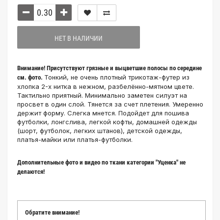
НЕТ В НАЛИЧИИ
Внимание! Присутствуют грязные и выцветшие полосы по середине
Тонкий, не очень плотный трикотаж-футер из
см. фото.
хлопка 2-х нитка в нежном, разбелённо-мятном цвете.
Тактильно приятный. Минимально заметен силуэт на
просвет в один слой. Тянется за счет плетения. Умеренно
держит форму. Слегка мнется. Подойдет для пошива
футболки, лонгслива, легкой кофты, домашней одежды
(шорт, футболок, легких штанов), детской одежды,
платья-майки или платья-футболки.
Дополнительные фото и видео по ткани категории "Уценка" не
делаются!
Обратите внимание!