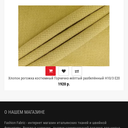
Хлопок рогожка костюмный Горчично-жёлтый разбелённый H10/3 E20
25072611
1920 р.
О НАШЕМ МАГАЗИНЕ
Fashion Fabric - интернет магазин итальянских тканей и швейной
фурнитуры. Всегда в наличии - тысячи наименований товаров для шитья