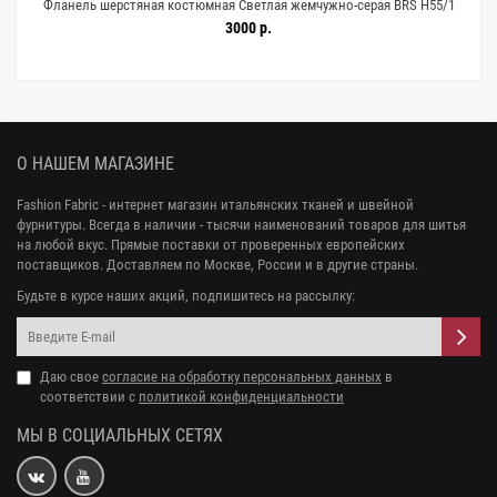
0
Фланель шерстяная костюмная Светлая жемчужно-серая BRS H55/1
DD40 17122519
3000 р.
О НАШЕМ МАГАЗИНЕ
Fashion Fabric - интернет магазин итальянских тканей и швейной
фурнитуры. Всегда в наличии - тысячи наименований товаров для шитья
на любой вкус. Прямые поставки от проверенных европейских
поставщиков. Доставляем по Москве, России и в другие страны.
Будьте в курсе наших акций, подпишитесь на рассылку:
Даю свое
согласие на обработку персональных данных
в
соответствии с
политикой конфиденциальности
МЫ В СОЦИАЛЬНЫХ СЕТЯХ