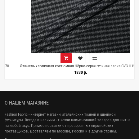
0
Фланель хлопковая костюмная Чёрно-серая гусиная лапка CVC Н12 B70
20052681
1830 р.
О НАШЕМ МАГАЗИНЕ
Fashion Fabric - интернет магазин итальянских тканей и швейной
фурнитуры. Всегда в наличии - тысячи наименований товаров для шитья
на любой вкус. Прямые поставки от проверенных европейских
поставщиков. Доставляем по Москве, России и в другие страны.