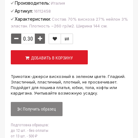
Производитель:
Италия
Артикул:
16112458
Характеристики:
Состав 70% вискоза 27% нейлон 3%
эластан. Плотность ~260 гр/м2. Ширина 144 см.
ДОБАВИТЬ В КОРЗИНУ
Трикотаж-джерси вискозный в зеленом цвете. Гладкий.
Эластичный, пластичный, плотный, не просвечивает.
Подойдет для пошива платья, юбки, топа, кофты или
кардигана. Учитывайте возможную усадку.
Получить образец
Подготовка образцов:
до 12 шт. - без оплаты
от 13 шт. - 500 ₽