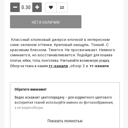
НЕТ В НАЛИЧИИ
Классный хлопковый джерси елочкой в интересном
сине-зеленом оттенке. Креповый наощупь. Тонкий. С
красивым блеском. Тянется. Не просвечивает. Немного
сминается, но восстанавливается.
Подойдет для пошива
платья, юбки, топа, лонгслива. Учитывайте возможную усадку.
тг-канале
,обзор 2 в
тг-канале
Обзор на ткань в нашем
Обратите внимание!
Видео искажает цветопередачу – для корректного цветового
восприятия тканей используйте именно их фотоизображения,
а не видеообзоры.
Зачем заказывать образец?
Показать полностью
Мы делаем все возможное, чтобы точно описать цвет каждой