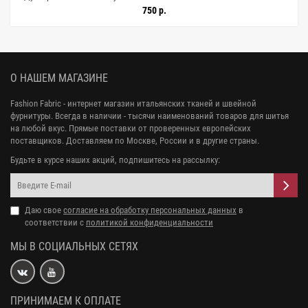
750 р.
О НАШЕМ МАГАЗИНЕ
Fashion Fabric - интернет магазин итальянских тканей и швейной
фурнитуры. Всегда в наличии - тысячи наименований товаров для шитья
на любой вкус. Прямые поставки от проверенных европейских
поставщиков. Доставляем по Москве, России и в другие страны.
Будьте в курсе наших акций, подпишитесь на рассылку:
Даю свое
согласие на обработку персональных данных
в
соответствии с
политикой конфиденциальности
МЫ В СОЦИАЛЬНЫХ СЕТЯХ
ПРИНИМАЕМ К ОПЛАТЕ