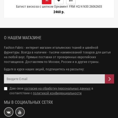
Батист вискоза с шелком Орнамент FRM H2/4 N30 26062603
2460 р.
О НАШЕМ МАГАЗИНЕ
Fashion Fabric - интернет магазин итальянских тканей и швейной
фурнитуры. Всегда в наличии - тысячи наименований товаров для шитья
на любой вкус. Прямые поставки от проверенных европейских
поставщиков. Доставляем по Москве, России и в другие страны.
Будьте в курсе наших акций, подпишитесь на рассылку:
Даю свое
согласие на обработку персональных данных
в
соответствии с
политикой конфиденциальности
МЫ В СОЦИАЛЬНЫХ СЕТЯХ