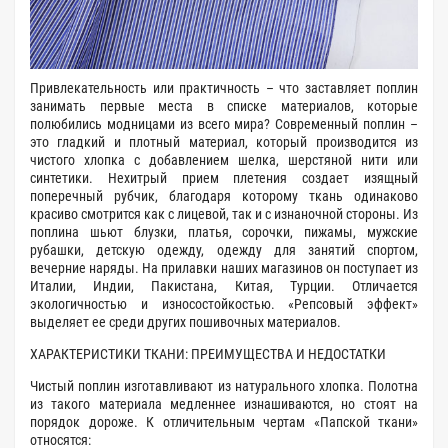
Привлекательность или практичность – что заставляет поплин
занимать первые места в списке материалов, которые
полюбились модницами из всего мира? Современный поплин –
это гладкий и плотный материал, который производится из
чистого хлопка с добавлением шелка, шерстяной нити или
синтетики. Нехитрый прием плетения создает изящный
поперечный рубчик, благодаря которому ткань одинаково
красиво смотрится как с лицевой, так и с изнаночной стороны. Из
поплина шьют блузки, платья, сорочки, пижамы, мужские
рубашки, детскую одежду, одежду для занятий спортом,
вечерние наряды. На прилавки наших магазинов он поступает из
Италии, Индии, Пакистана, Китая, Турции. Отличается
экологичностью и износостойкостью. «Репсовый эффект»
выделяет ее среди других пошивочных материалов.
ХАРАКТЕРИСТИКИ ТКАНИ: ПРЕИМУЩЕСТВА И НЕДОСТАТКИ
Чистый поплин изготавливают из натурального хлопка. Полотна
из такого материала медленнее изнашиваются, но стоят на
порядок дороже. К отличительным чертам «Папской ткани»
относятся: