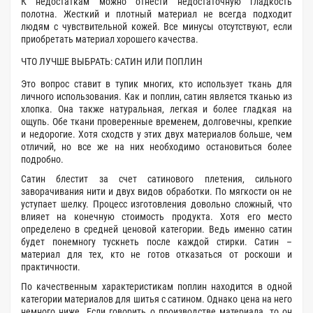
К недостаткам можно отнести недостаточную гладкость
полотна. Жесткий и плотный материал не всегда подходит
людям с чувствительной кожей. Все минусы отсутствуют, если
приобретать материал хорошего качества.
ЧТО ЛУЧШЕ ВЫБРАТЬ: САТИН ИЛИ ПОПЛИН
Это вопрос ставит в тупик многих, кто использует ткань для
личного использования. Как и поплин, сатин является тканью из
хлопка. Она также натуральная, легкая и более гладкая на
ощупь. Обе ткани проверенные временем, долговечны, крепкие
и недорогие. Хотя сходств у этих двух материалов больше, чем
отличий, но все же на них необходимо остановиться более
подробно.
Сатин блестит за счет сатинового плетения, сильного
заворачивания нити и двух видов обработки. По мягкости он не
уступает шелку. Процесс изготовления довольно сложный, что
влияет на конечную стоимость продукта. Хотя его место
определено в средней ценовой категории. Ведь именно сатин
будет понемногу тускнеть после каждой стирки. Сатин –
материал для тех, кто не готов отказаться от роскоши и
практичности.
По качественным характеристикам поплин находится в одной
категории материалов для шитья с сатином. Однако цена на него
немного ниже. Если говорить о производстве материала, то он