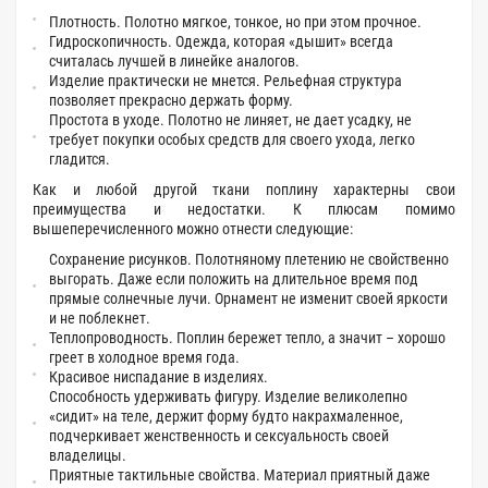
Плотность. Полотно мягкое, тонкое, но при этом прочное.
Гидроскопичность. Одежда, которая «дышит» всегда
считалась лучшей в линейке аналогов.
Изделие практически не мнется. Рельефная структура
позволяет прекрасно держать форму.
Простота в уходе. Полотно не линяет, не дает усадку, не
требует покупки особых средств для своего ухода, легко
гладится.
Как и любой другой ткани поплину характерны свои
преимущества и недостатки. К плюсам помимо
вышеперечисленного можно отнести следующие:
Сохранение рисунков. Полотняному плетению не свойственно
выгорать. Даже если положить на длительное время под
прямые солнечные лучи. Орнамент не изменит своей яркости
и не поблекнет.
Теплопроводность. Поплин бережет тепло, а значит – хорошо
греет в холодное время года.
Красивое ниспадание в изделиях.
Способность удерживать фигуру. Изделие великолепно
«сидит» на теле, держит форму будто накрахмаленное,
подчеркивает женственность и сексуальность своей
владелицы.
Приятные тактильные свойства. Материал приятный даже