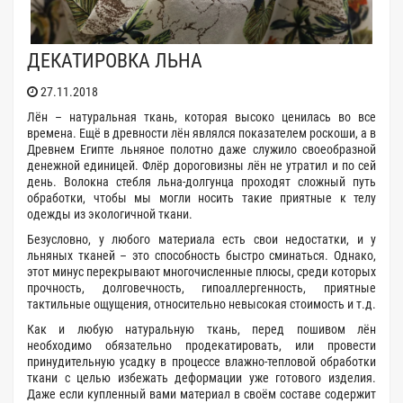
ДЕКАТИРОВКА ЛЬНА
27.11.2018
Лён – натуральная ткань, которая высоко ценилась во все
времена. Ещё в древности лён являлся показателем роскоши, а в
Древнем Египте льняное полотно даже служило своеобразной
денежной единицей. Флёр дороговизны лён не утратил и по сей
день. Волокна стебля льна-долгунца проходят сложный путь
обработки, чтобы мы могли носить такие приятные к телу
одежды из экологичной ткани.
Безусловно, у любого материала есть свои недостатки, и у
льняных тканей – это способность быстро сминаться. Однако,
этот минус перекрывают многочисленные плюсы, среди которых
прочность, долговечность, гипоаллергенность, приятные
тактильные ощущения, относительно невысокая стоимость и т.д.
Как и любую натуральную ткань, перед пошивом лён
необходимо обязательно продекатировать, или провести
принудительную усадку в процессе влажно-тепловой обработки
ткани с целью избежать деформации уже готового изделия.
Даже если купленный вами материал в своём составе содержит