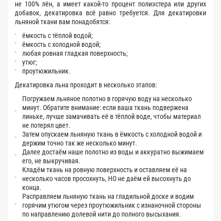
не 100% лён, а имеет какой-то процент полиэстера или других
добавок, декатировка всё равно требуется. Для декатировки
льняной ткани вам понадобятся:
ёмкость с тёплой водой;
ёмкость с холодной водой;
любая ровная гладкая поверхность;
утюг;
проутюжильник.
Декатировка льна проходит в несколько этапов:
Погружаем льняное полотно в горячую воду на несколько
минут. Обратите внимание: если ваша ткань подвержена
линьке, лучше замачивать её в тёплой воде, чтобы материал
не потерял цвет.
Затем опускаем льняную ткань в ёмкость с холодной водой и
держим точно так же несколько минут.
Далее достаём наше полотно из воды и аккуратно выжимаем
его, не выкручивая.
Кладём ткань на ровную поверхность и оставляем её на
несколько часов просохнуть, НО не даём ей высохнуть до
конца.
Расправляем льняную ткань на гладильной доске и водим
горячим утюгом через проутюжильник с изнаночной стороны
по направлению долевой нити до полного высыхания.