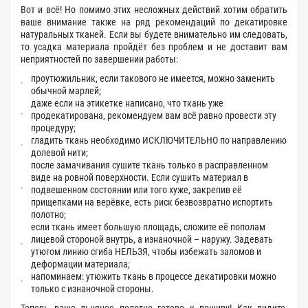
Вот и всё! Но помимо этих несложных действий хотим обратить
ваше внимание также на ряд рекомендаций по декатировке
натуральных тканей. Если вы будете внимательно им следовать,
то усадка материала пройдёт без проблем и не доставит вам
неприятностей по завершении работы:
проутюжильник, если такового не имеется, можно заменить
обычной марлей;
даже если на этикетке написано, что ткань уже
продекатирована, рекомендуем вам всё равно провести эту
процедуру;
гладить ткань необходимо ИСКЛЮЧИТЕЛЬНО по направлению
долевой нити;
после замачивания сушите ткань только в расправленном
виде на ровной поверхности. Если сушить материал в
подвешенном состоянии или того хуже, закрепив её
прищепками на верёвке, есть риск безвозвратно испортить
полотно;
если ткань имеет большую площадь, сложите её пополам
лицевой стороной внутрь, а изнаночной – наружу. Задевать
утюгом линию сгиба НЕЛЬЗЯ, чтобы избежать заломов и
деформации материала;
напоминаем: утюжить ткань в процессе декатировки можно
только с изнаночной стороны.