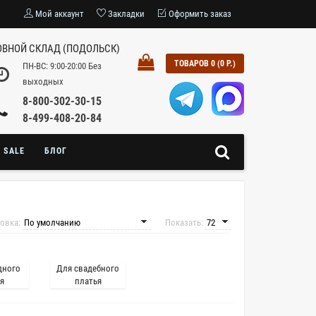
Мой аккаунт
Закладки
Оформить заказ
ВНОЙ СКЛАД (ПОДОЛЬСК)
ТОВАРОВ 0 (0 Р.)
ПН-ВС: 9:00-20:00 Без
выходных
8-800-302-30-15
8-499-408-20-84
SALE
БЛОГ
овка:
Показать:
дного
Для свадебного
я
платья