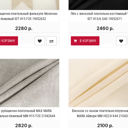
я . Состав 100% лён. Плотность
Италия . Состав 60% лён 
башечно-плательный филькупе Молочно-
Лён с вискозой плательно-костюмный
 100 гр/м2. Ширина 152 см.
вискоза. Плотность ~ 180 гр
бежевый IDT H15 F20 19052632
IDT H15/6 G40 19052671
Ширина 150 см.
2280 р.
2460 р.
В КОРЗИНУ
В КОРЗИНУ
я . Состав 100% лён. Плотность
Италия . Состав 62% вискоз
н рубашечно-плательный MAX MARA
Вискоза со льном плательно-блузочн
 120 гр/м2. Ширина 151 см.
лён. Плотность ~ 110 гр/м2. 
ально-бежевый MM Н15 F20 21042644
MARA Айвори MM Н22/4 K44 21042
154 см.
2820 р.
2100 р.