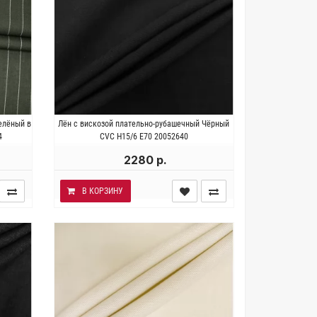
30%
Италия . Состав 66% лён 34%
елёный в
Лён с вискозой плательно-рубашечный Чёрный
 ~ 190
вискоза. Плотность ~200 гр/м2.
4
CVC Н15/6 E70 20052640
Ширина 151 см.
2280 р.
В КОРЗИНУ