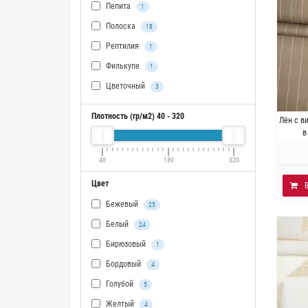
Пепита
1
Полоска
18
Рептилия
1
Филькупе
1
Цветочный
3
Плотность (гр/м2)
40
-
320
Ит
Лён с в
вискоз
в
40
180
320
Цвет
Бежевый
25
Белый
24
Бирюзовый
1
Бордовый
4
Голубой
5
Желтый
4