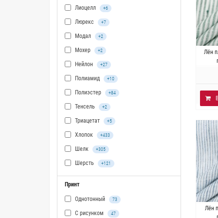
Лиоцелл
+6
Люрекс
+7
Модал
+2
Мохер
+2
Итали
Лён 
~
Нейлон
+27
Полиамид
+10
Полиэстер
+84
Тенсель
+2
Триацетат
+5
Хлопок
+433
Шелк
+305
Шерсть
+121
Принт
Однотонный
73
Итали
Лён 
С рисунком
47
~