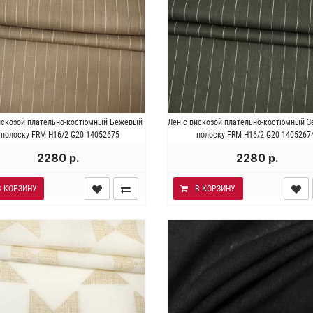
алия . Состав 68% лён 30%
Италия . Состав 68% лён 
искозой плательно-костюмный Бежевый
Лён с вискозой плательно-костюмный З
а 2% эластан. Плотность ~ 190
вискоза 2% эластан. Плотность
 полоску FRM H16/2 G20 14052675
полоску FRM H16/2 G20 1405267
гр/м2. Ширина 137 см.
гр/м2. Ширина 140 см.
2280 р.
2280 р.
В КОРЗИНУ
В КОРЗИНУ