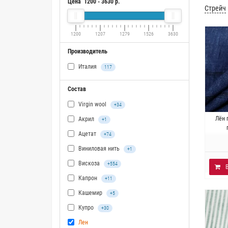
Цена
1200
-
3630
р.
Стрейч
1200
1207
1279
1526
3630
Производитель
Италия
117
Состав
Virgin wool
+34
Итали
Лён 
Акрил
+1
~
Ацетат
+74
Виниловая нить
+1
Вискоза
+554
Капрон
+11
Кашемир
+5
Купро
+30
Лен