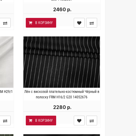
Ширина 144 см.
2460 р.
В КОРЗИНУ
 35%
Италия . Состав 68% лён 30%
RM H29/1
Лён с вискозой плательно-костюмный Чёрный в
10 гр/
вискоза 2% эластан. Плотность ~ 240
полоску FRM H16/2 G20 14052676
гр/м2. Ширина 138 см.
2280 р.
В КОРЗИНУ