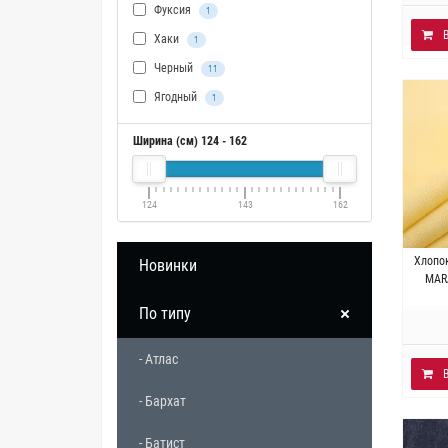
Фуксия
1
Хаки
1
Черный
11
Ягодный
1
Ширина (см)
124
-
162
124
143
162
Италия
Хлопо
Новинки
Плот
MAR
По типу
- Атлас
- Бархат
- Батист