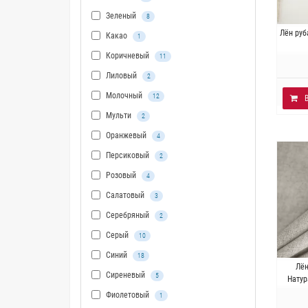
Зеленый
8
Итали
Лён ру
Какао
1
~
Коричневый
11
Лиловый
2
Молочный
12
Мульти
2
Оранжевый
4
Персиковый
2
Розовый
4
Салатовый
3
Серебряный
2
Серый
10
Синий
18
Итали
Лё
Сиреневый
5
~
Натур
Фиолетовый
1