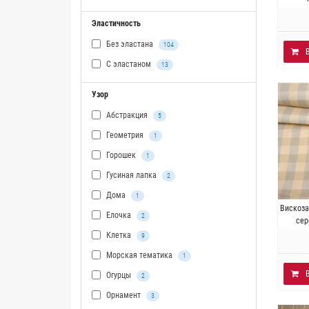
Эластичность
Без эластана
104
С эластаном
13
Узор
Абстракция
5
Геометрия
1
Горошек
1
Гусиная лапка
2
Дома
1
Итал
Вискоза
Елочка
2
лен 3
сер
Клетка
9
Морская тематика
1
Огурцы
2
Орнамент
3