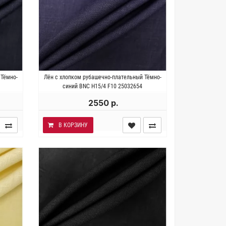
хлопок.
Италия . Состав 70% лён 28% хлопок
 Тёмно-
Лён с хлопком рубашечно-плательный Тёмно-
149 см.
2% эластана. Плотность ~ 150 гр/м2.
синий BNC Н15/4 F10 25032654
Ширина 149 см.
2550 р.
В КОРЗИНУ