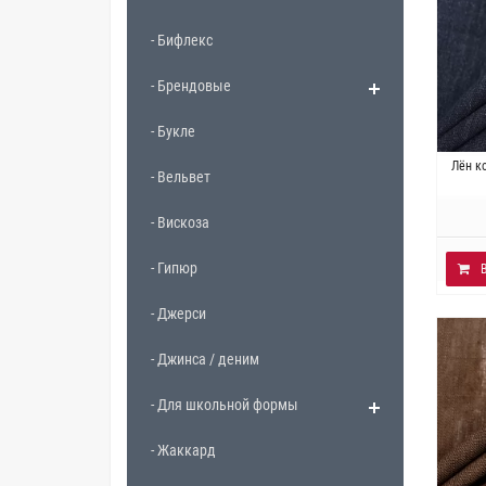
- Бифлекс
- Брендовые
- Букле
Итали
Лён к
- Вельвет
~
- Вискоза
- Гипюр
- Джерси
- Джинса / деним
- Для школьной формы
- Жаккард