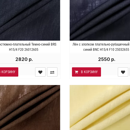
я . Состав 100% лён. Плотность
Италия . Состав 70% лён 30% 
остюмно-плательный Темно-синий BRS
Лён с хлопком плательно-рубашечный
 180 гр/м2. Ширина 144 см.
Плотность ~100 гр/м2. Ширина 
H15/4 F20 26012605
синий BNC Н15/4 F10 25032655
2820 р.
2550 р.
В КОРЗИНУ
В КОРЗИНУ