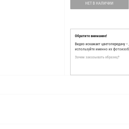
НЕТ В НАЛИЧИИ
Обратите внимание!
Видео искажает цветопередачу –
используйте именно их фотоизоб
Зачем заказывать образец?
Мы делаем все возможное, чтобы
Мы осматриваем и фотографируем
находить только правильные цве
старания, мы не можем гарантиро
простого факта: различия в цве
слишком велики для однозначног
поэтому мы предлагаем вам заказ
Вы занимаетесь индивидуальным 
улучшить работу с клиентами.