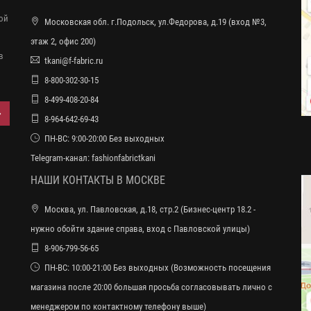
ной
Московская обл. г.Подольск, ул.Федорова, д.19 (вход №3,
этаж 2, офис 200)
в
tkani@f-fabric.ru
8-800-302-30-15
8-499-408-20-84
8-964-642-69-43
ПН-ВС: 9:00-20:00 Без выходных
Telegram-канал:
fashionfabrictkani
НАШИ КОНТАКТЫ В МОСКВЕ
Москва, ул. Павловская, д.18, стр.2 (Бизнес-центр 18.2 -
нужно обойти здание справа, вход с Павловской улицы)
8-906-799-56-65
ПН-ВС: 10:00-21:00 Без выходных (Возможность посещения
магазина после 20:00 большая просьба согласовывать лично с
менеджером по контактному телефону выше)