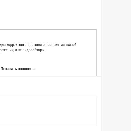
 для корректного цветового восприятия тканей
ражения, а не видеообзоры.
 точно описать цвет каждой ткани из нашего каталога.
Показать полностью
 каждую ткань в естественном свете, стараемся
товые условия и описания. Но несмотря на наши
вать точное соответствие цветов из-за одного
товых настройках мониторов или мобильных дисплеев
о определения какого-либо цветового оттенка. Именно
ать образец перед покупкой любой ткани. Также если
пошивом (ателье), то данная услуга поможет Вам