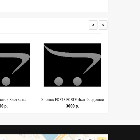
<
>
опок Клетка на
Хлопок FORTE FORTE Икат бордовый
Стежка двустор
е 2062601
12122568
ARMANI Красн
00 р.
3000 р.
3
19