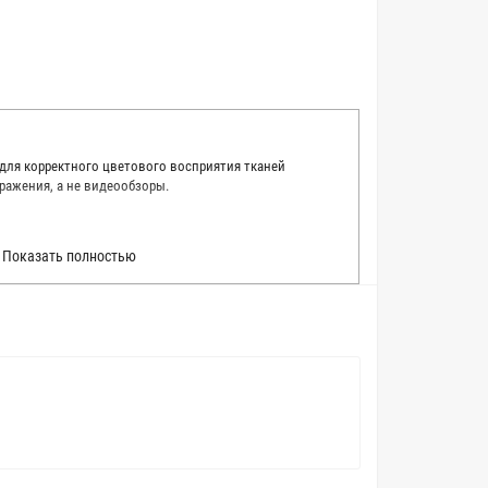
 для корректного цветового восприятия тканей
ражения, а не видеообзоры.
 точно описать цвет каждой ткани из нашего каталога.
Показать полностью
 каждую ткань в естественном свете, стараемся
товые условия и описания. Но несмотря на наши
вать точное соответствие цветов из-за одного
товых настройках мониторов или мобильных дисплеев
о определения какого-либо цветового оттенка. Именно
ать образец перед покупкой любой ткани. Также если
пошивом (ателье), то данная услуга поможет Вам