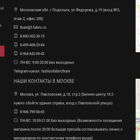
ной
Московская обл. г.Подольск, ул.Федорова, д.19 (вход №3,
этаж 2, офис 200)
в
tkani@f-fabric.ru
8-800-302-30-15
8-499-408-20-84
8-964-642-69-43
ПН-ВС: 9:00-20:00 Без выходных
Telegram-канал:
fashionfabrictkani
НАШИ КОНТАКТЫ В МОСКВЕ
Москва, ул. Павловская, д.18, стр.2 (Бизнес-центр 18.2 -
нужно обойти здание справа, вход с Павловской улицы)
8-906-799-56-65
ПН-ВС: 10:00-21:00 Без выходных (Возможность посещения
магазина после 20:00 большая просьба согласовывать лично с
менеджером по контактному телефону выше)