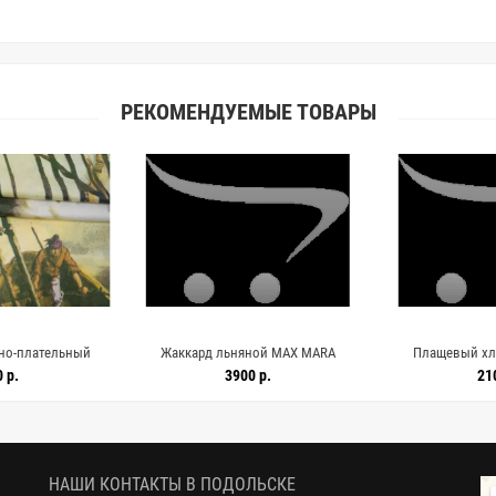
РЕКОМЕНДУЕМЫЕ ТОВАРЫ
но-плательный
Жаккард льняной MAX MARA
Плащевый хл
A70 10072606
Коричнево-молочный орнамент DJ
мембран
 р.
3900 р.
21
16062601
НАШИ КОНТАКТЫ В ПОДОЛЬСКЕ