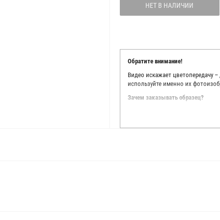
НЕТ В НАЛИЧИИ
Обратите внимание!
Видео искажает цветопередачу –
используйте именно их фотоизоб
Зачем заказывать образец?
Мы делаем все возможное, чтобы
Мы осматриваем и фотографируем
находить только правильные цве
старания, мы не можем гарантиро
простого факта: различия в цве
слишком велики для однозначног
поэтому мы предлагаем вам заказ
Вы занимаетесь индивидуальным 
улучшить работу с клиентами.