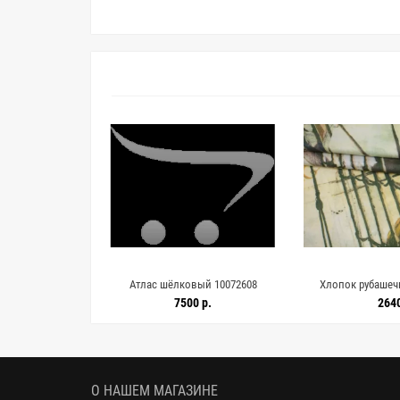
ая 10072610
Атлас шёлковый 10072608
Хлопок рубашеч
ICEBERG H9/4 
р.
7500 р.
2640
О НАШЕМ МАГАЗИНЕ