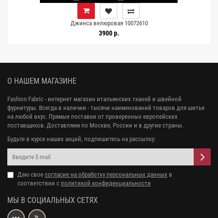
Джинса велюровая 10072610
3900 р.
О НАШЕМ МАГАЗИНЕ
Fashion Fabric - интернет магазин итальянских тканей и швейной
фурнитуры. Всегда в наличии - тысячи наименований товаров для шитья
на любой вкус. Прямые поставки от проверенных европейских
поставщиков. Доставляем по Москве, России и в другие страны.
Будьте в курсе наших акций, подпишитесь на рассылку:
Даю свое
согласие на обработку персональных данных
в
соответствии с
политикой конфиденциальности
МЫ В СОЦИАЛЬНЫХ СЕТЯХ