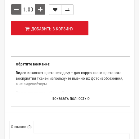
ДОБАВИТЬ В КОРЗИНУ
Обратите внимание!
Видео искажает цветопередачу – для корректного цветового
восприятия тканей используйте именно их фотоизображения,
а не видеообзоры.
Зачем заказывать образец?
Показать полностью
Мы делаем все возможное, чтобы точно описать цвет каждой
ткани из нашего каталога. Мы осматриваем и фотографируем
каждую ткань в естественном свете, стараемся находить
только правильные цветовые условия и описания. Но
несмотря на наши старания, мы не можем гарантировать
Отзывов (0)
точное соответствие цветов из-за одного простого факта:
различия в цветовых настройках мониторов или мобильных